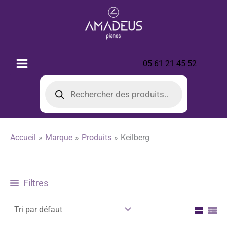
Aller
au
contenu
05 61 21 45 52
Recherche
de
produits
Accueil
Marque
Produits
Keilberg
Filtres