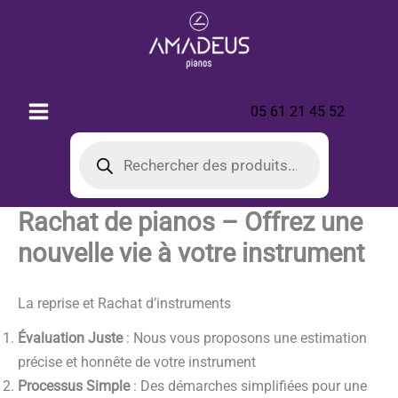
Aller
au
contenu
05 61 21 45 52
Recherche
de
produits
Rachat de pianos – Offrez une
nouvelle vie à votre instrument
La reprise et Rachat d’instruments
Évaluation Juste
: Nous vous proposons une estimation
précise et honnête de votre instrument
Processus Simple
: Des démarches simplifiées pour une