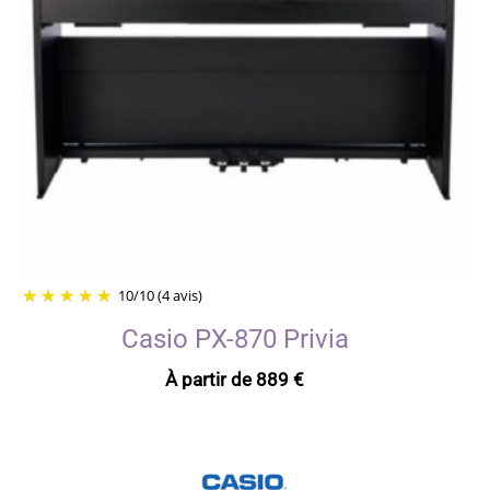
10
/
10
(4 avis)
Casio PX-870 Privia
À partir de
889
€