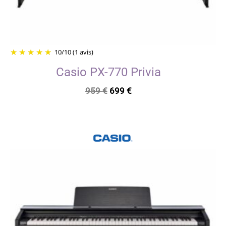
10
/
10
(1 avis)
Casio PX-770 Privia
Le
Le
959
€
699
€
prix
prix
initial
actuel
était :
est :
959 €.
699 €.