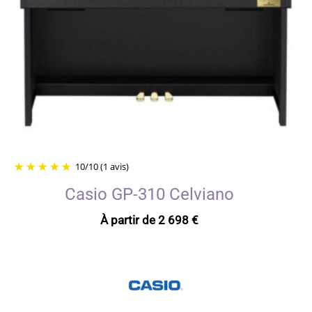
10
/
10
(1 avis)
Casio GP-310 Celviano
À partir de
2 698
€