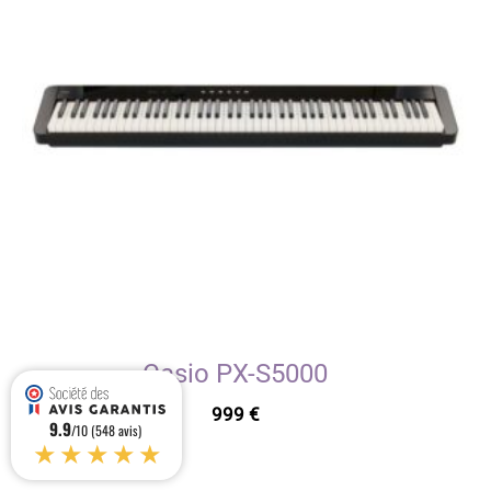
Casio PX-S5000
999
€
9.9
/10 (548 avis)
★★★★★