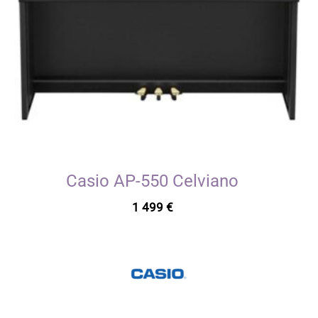
Casio AP-550 Celviano
1 499
€