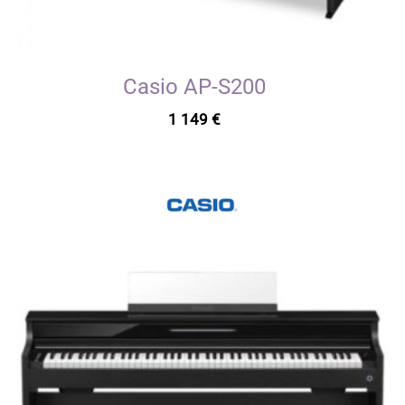
Casio AP-S200
1 149
€