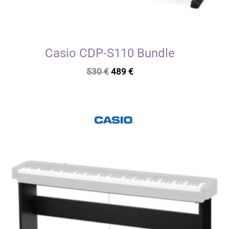
Casio CDP-S110 Bundle
Le
Le
530
€
489
€
prix
prix
initial
actuel
était :
est :
530 €.
489 €.