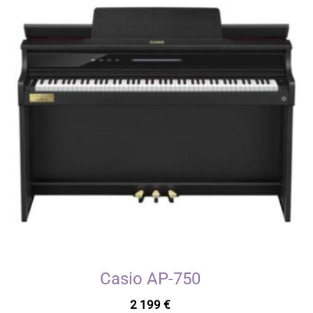
Casio AP-750
2 199
€