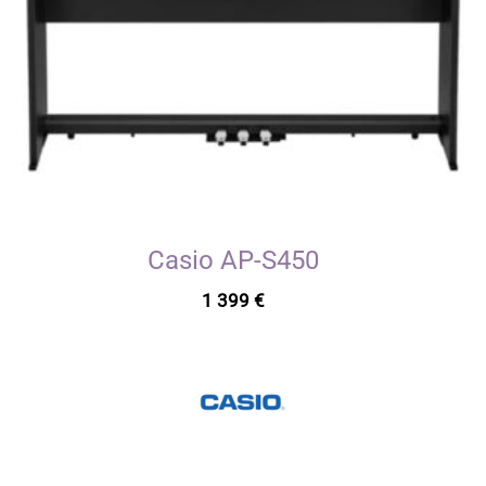
Casio AP-S450
1 399
€