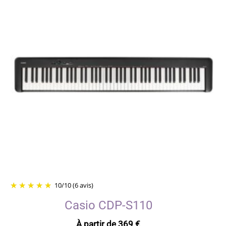
10
/
10
(6 avis)
Casio CDP-S110
À partir de
369
€