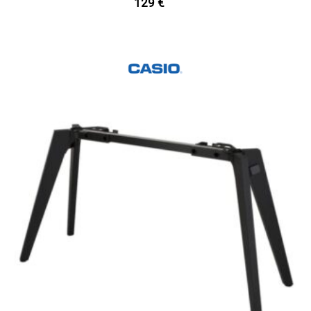
129
€