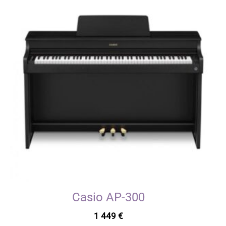
Casio AP-300
1 449
€