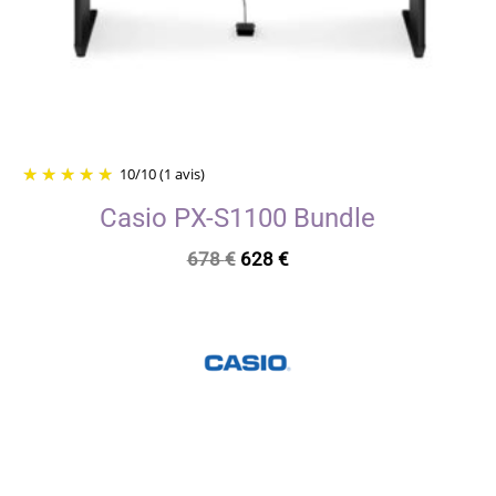
10
/
10
(1 avis)
Casio PX-S1100 Bundle
Le
Le
678
€
628
€
prix
prix
initial
actuel
était :
est :
678 €.
628 €.