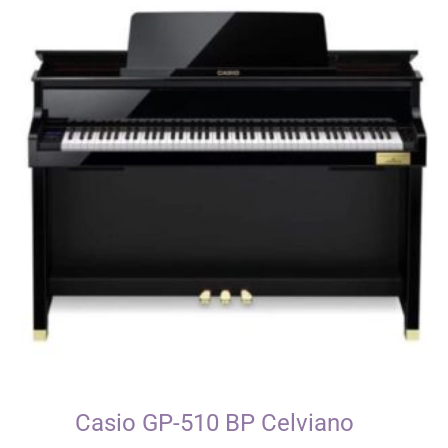
Casio GP-510 BP Celviano