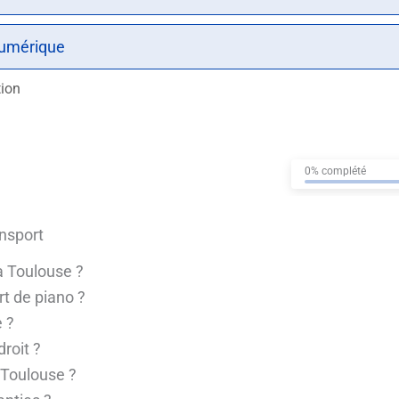
numérique
tion
0% complété
nsport
 Toulouse ?
rt de piano ?
e ?
roit ?
 Toulouse ?