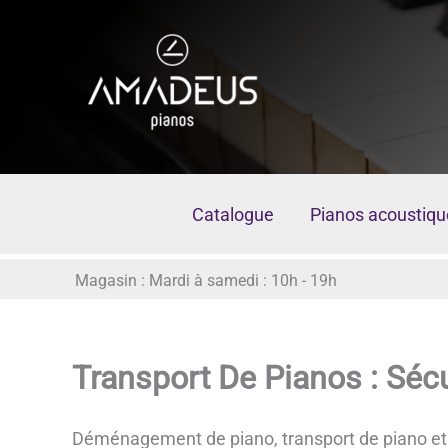
Aller
au
contenu
Catalogue
Pianos acoustiqu
Magasin : Mardi à samedi : 10h - 19h
Transport De Pianos : Séc
Déménagement de piano, transport de piano et 