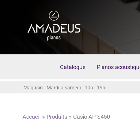
Aller
au
contenu
Catalogue
Pianos acoustiqu
Magasin : Mardi à samedi : 10h - 19h
Accueil
Produits
Casio AP-S450