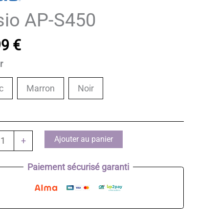
sio AP-S450
99
€
ur
c
Marron
Noir
té
Ajouter au panier
+
Paiement sécurisé garanti