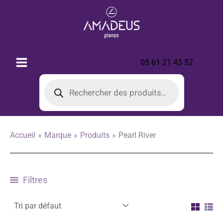
Aller
au
contenu
05 61 21 45 52
Recherche
de
produits
Accueil
Marque
Produits
Pearl River
Filtres