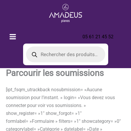
Aller
au
contenu
05 61 21 45 52
Recherche
de
produits
Parcourir les soumissions
[ipt_fsqm_utrackback nosubmission= »Aucune
soumission pour l’instant. » login= »Vous devez vous
connecter pour voir vos soumissions. »
show_register= »1″ show_forgot= »1″
formlabel= »Formulaire » filters= »1″ showcategory= »0″
categorylabel= »Catégorie » datelabel= »Date »