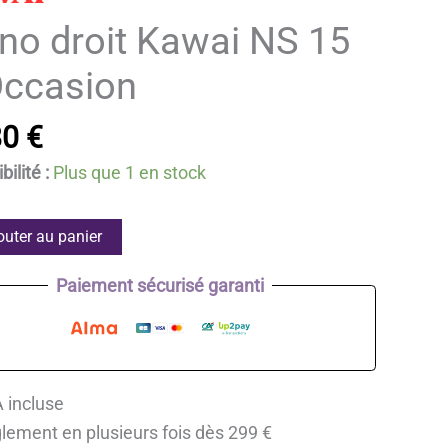
no droit Kawai NS 15
Occasion
80
€
ilité :
Plus que 1 en stock
té
outer au panier
Paiement sécurisé garanti
 incluse
lement en plusieurs fois dès 299 €