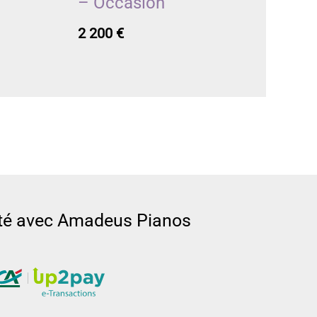
– Occasion
2 200
€
rité avec Amadeus Pianos