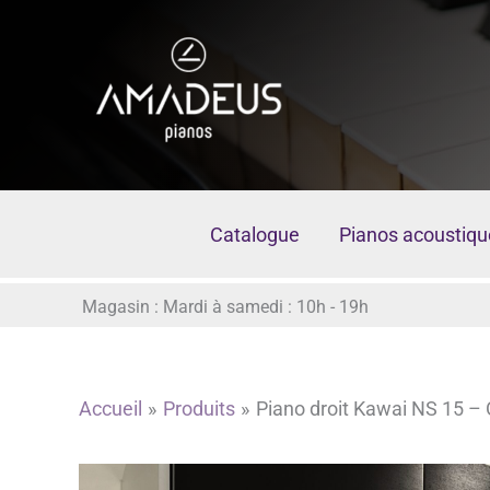
Aller
au
contenu
Catalogue
Pianos acoustiqu
Magasin : Mardi à samedi : 10h - 19h
Accueil
Produits
Piano droit Kawai NS 15 –