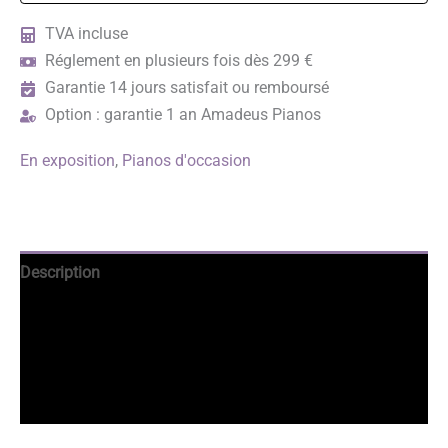
U1
-
TVA incluse
OCCASION
Réglement en plusieurs fois dès 299 €
Garantie 14 jours satisfait ou remboursé
Option : garantie 1 an Amadeus Pianos
En exposition
,
Pianos d'occasion
Description
Avantages
Informations complémentaires
Avis garantis