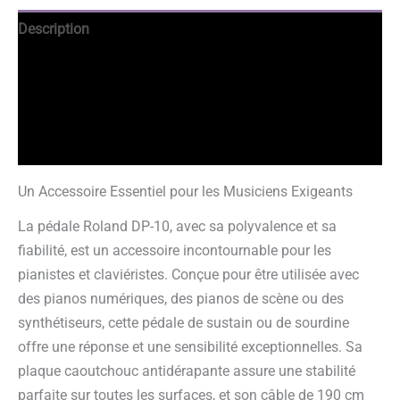
Description
Avantages
Informations complémentaires
Avis garantis
Un Accessoire Essentiel pour les Musiciens Exigeants
La pédale Roland DP-10, avec sa polyvalence et sa
fiabilité, est un accessoire incontournable pour les
pianistes et claviéristes. Conçue pour être utilisée avec
des pianos numériques, des pianos de scène ou des
synthétiseurs, cette pédale de sustain ou de sourdine
offre une réponse et une sensibilité exceptionnelles. Sa
plaque caoutchouc antidérapante assure une stabilité
parfaite sur toutes les surfaces, et son câble de 190 cm