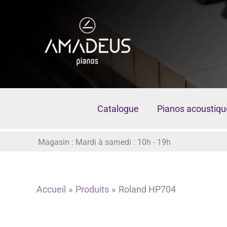
Aller
au
contenu
Catalogue
Pianos acoustiqu
Magasin : Mardi à samedi : 10h - 19h
Accueil
Produits
Roland HP704