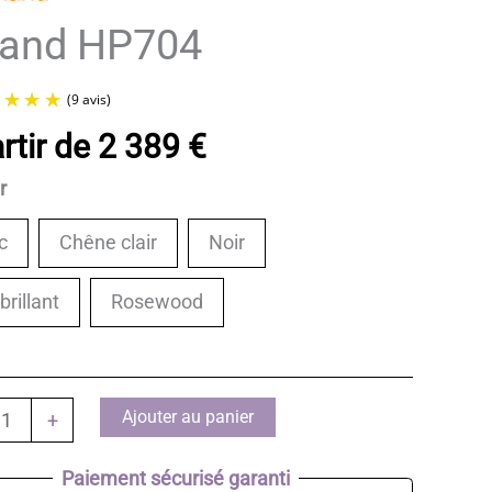
land HP704
rtir de
2 389
€
ur
(9 avis)
c
Chêne clair
Noir
brillant
Rosewood
té
Ajouter au panier
+
Paiement sécurisé garanti