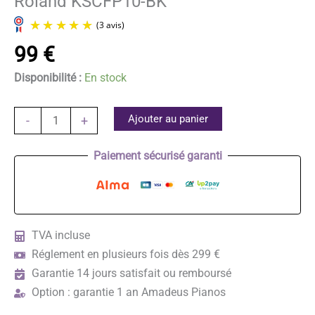
Roland KSCFP10-BK
99
€
Disponibilité :
En stock
quantité
Ajouter au panier
-
+
de
(3 avis)
Roland
Paiement sécurisé garanti
KSCFP10-
BK
TVA incluse
Réglement en plusieurs fois dès 299 €
Garantie 14 jours satisfait ou remboursé
Option : garantie 1 an Amadeus Pianos