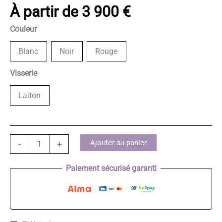
À partir de
3 900
€
Couleur
Blanc
Noir
Rouge
Visserie
Laiton
quantité
Ajouter au panier
-
+
de
SAMICK
Paiement sécurisé garanti
JS043D