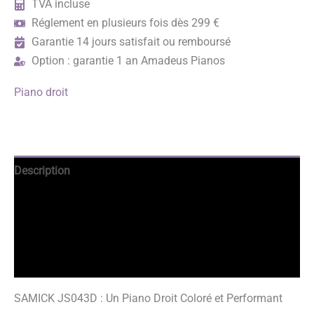
TVA incluse
Réglement en plusieurs fois dès 299 €
Garantie 14 jours satisfait ou remboursé
Option : garantie 1 an Amadeus Pianos
Piano droit
Description
Avantages
Informations complémentaires
Avis garantis
SAMICK JS043D : Un Piano Droit Coloré et Performant