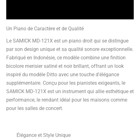
Avis garantis
Un Piano de Caractère et de Qualité
Le SAMICK MD-121X est un piano droit qui se distingue
par son design unique et sa qualité sonore exceptionnelle.
Fabriqué en Indonésie, ce modèle combine une finition
bicolore merisier satiné et noir brillant, offrant un look
inspiré du modèle Ditto avec une touche d'élégance
supplémentaire. Conçu pour les pianistes exigeants, le
SAMICK MD-121X est un instrument qui allie esthétique et
performance, le rendant idéal pour les maisons comme
pour les salles de concert.
Élégance et Style Unique