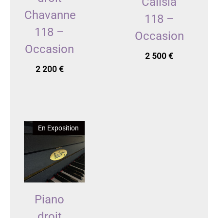
Calisia
Chavanne
118 –
118 –
Occasion
Occasion
2 500
€
2 200
€
En Exposition
Piano
droit