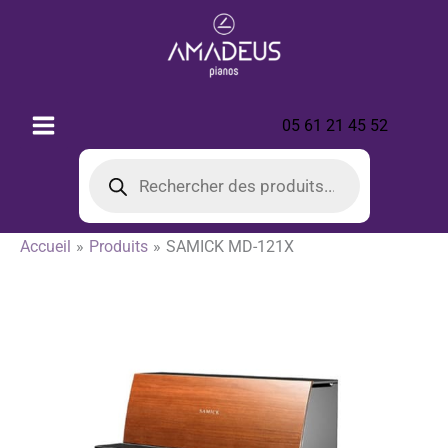
Aller
au
contenu
05 61 21 45 52
Recherche
de
produits
Accueil
Produits
SAMICK MD-121X