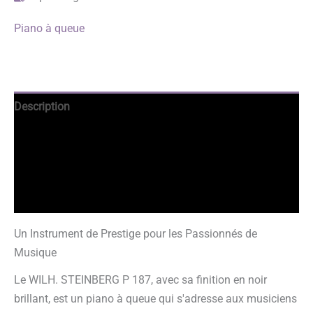
Piano à queue
Description
Avantages
Informations complémentaires
Avis garantis
Un Instrument de Prestige pour les Passionnés de
Musique
Le WILH. STEINBERG P 187, avec sa finition en noir
brillant, est un piano à queue qui s'adresse aux musiciens