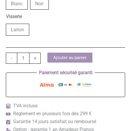
Blanc
Noir
Visserie
Laiton
quantité
Ajouter au panier
-
+
de
WILH.
Paiement sécurisé garanti
STEINBERG
P
187
TVA incluse
Réglement en plusieurs fois dès 299 €
Garantie 14 jours satisfait ou remboursé
Option : garantie 1 an Amadeus Pianos