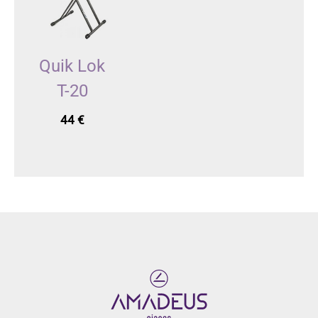
Quik Lok
T-20
44
€