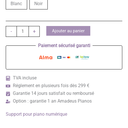
Blanc
Noir
quantité
Ajouter au panier
-
+
de
Yamaha
Paiement sécurisé garanti
L-
515
TVA incluse
Réglement en plusieurs fois dès 299 €
Garantie 14 jours satisfait ou remboursé
Option : garantie 1 an Amadeus Pianos
Support pour piano numérique