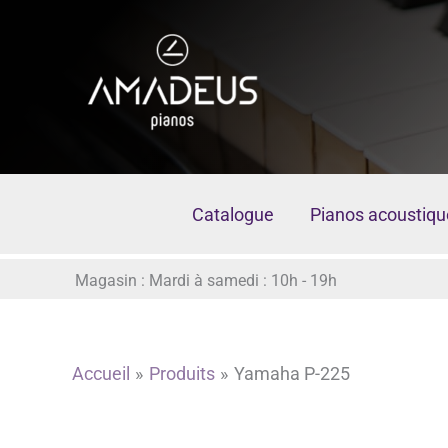
Aller
au
contenu
Catalogue
Pianos acoustiqu
Magasin : Mardi à samedi : 10h - 19h
Accueil
Produits
Yamaha P-225