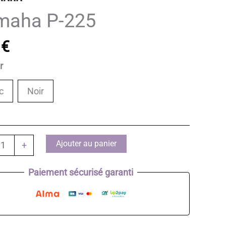
maha P-225
9
€
ur
c
Noir
té
Ajouter au panier
+
a
Paiement sécurisé garanti