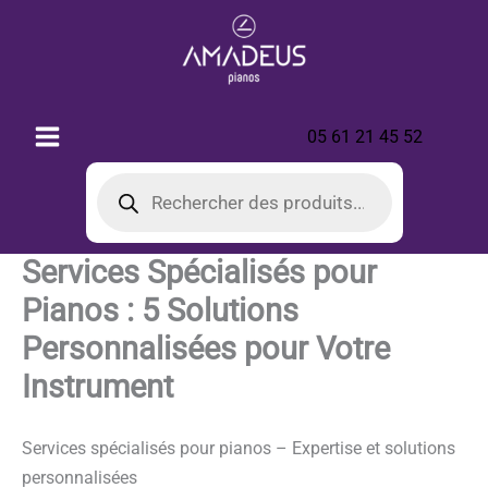
Aller
au
contenu
05 61 21 45 52
Recherche
de
produits
Services Spécialisés pour
Pianos : 5 Solutions
Personnalisées pour Votre
Instrument
Services spécialisés pour pianos – Expertise et solutions
personnalisées