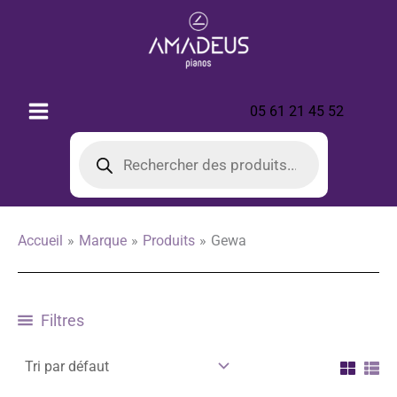
Aller
au
contenu
05 61 21 45 52
Recherche
de
produits
Accueil
Marque
Produits
Gewa
Filtres