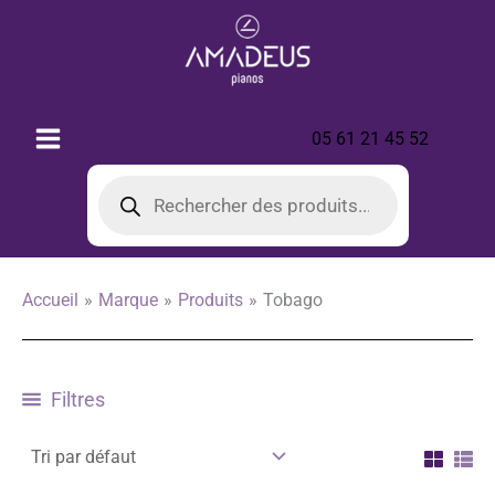
Aller
au
contenu
05 61 21 45 52
Recherche
de
produits
Accueil
Marque
Produits
Tobago
Filtres