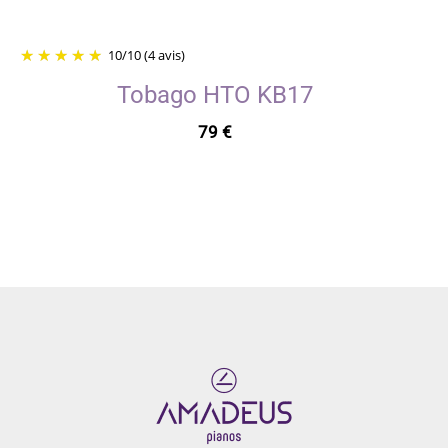
10
/
10
(4 avis)
Tobago HTO KB17
79
€