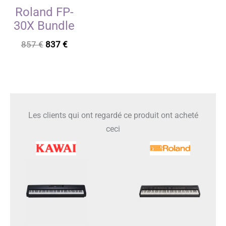
Roland FP-
30X Bundle
Le
Le
857
€
837
€
prix
prix
initial
actuel
était :
est :
857 €.
837 €.
Les clients qui ont regardé ce produit ont acheté
ceci