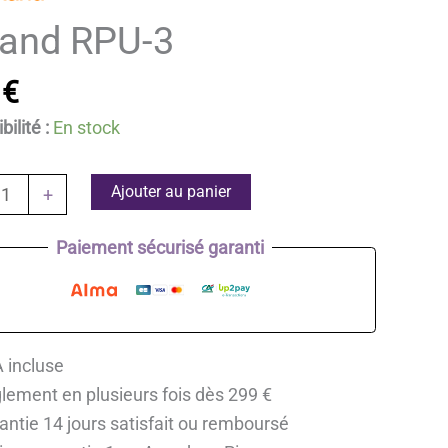
land RPU-3
9
€
ilité :
En stock
té
Ajouter au panier
+
Paiement sécurisé garanti
 incluse
lement en plusieurs fois dès 299 €
antie 14 jours satisfait ou remboursé