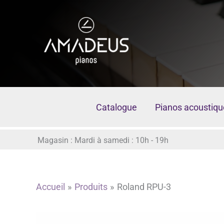
Aller
au
contenu
Catalogue
Pianos acoustiqu
Magasin : Mardi à samedi : 10h - 19h
Accueil
Produits
Roland RPU-3