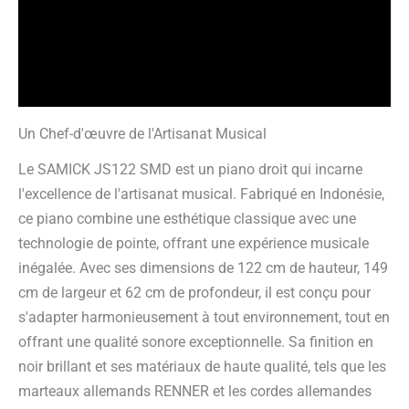
Avantages
Informations complémentaires
Avis garantis
Un Chef-d'œuvre de l'Artisanat Musical
Le SAMICK JS122 SMD est un piano droit qui incarne
l'excellence de l'artisanat musical. Fabriqué en Indonésie,
ce piano combine une esthétique classique avec une
technologie de pointe, offrant une expérience musicale
inégalée. Avec ses dimensions de 122 cm de hauteur, 149
cm de largeur et 62 cm de profondeur, il est conçu pour
s'adapter harmonieusement à tout environnement, tout en
offrant une qualité sonore exceptionnelle. Sa finition en
noir brillant et ses matériaux de haute qualité, tels que les
marteaux allemands RENNER et les cordes allemandes