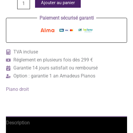
quantité
Ajouter au panier
de
SAMICK
Paiement sécurisé garanti
JS-
122
SMD
TVA incluse
Réglement en plusieurs fois dès 299 €
Garantie 14 jours satisfait ou remboursé
Option : garantie 1 an Amadeus Pianos
Piano droit
Description