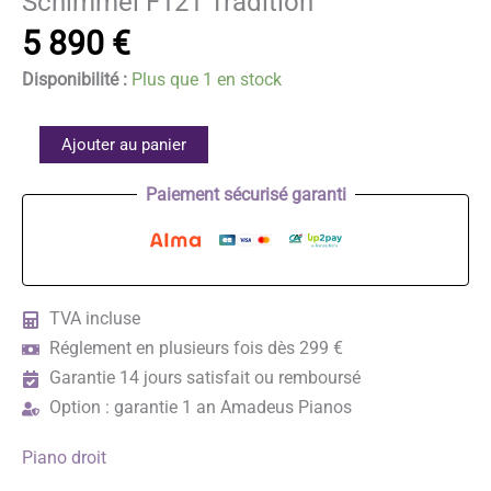
Schimmel F121 Tradition
5 890
€
Disponibilité :
Plus que 1 en stock
quantité
Ajouter au panier
de
Paiement sécurisé garanti
Schimmel
F121
Tradition
TVA incluse
Réglement en plusieurs fois dès 299 €
Garantie 14 jours satisfait ou remboursé
Option : garantie 1 an Amadeus Pianos
Piano droit