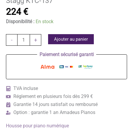
Stagg KTC-137
224
€
Disponibilité :
En stock
quantité
Ajouter au panier
-
+
de
Stagg
Paiement sécurisé garanti
KTC-
137
TVA incluse
Réglement en plusieurs fois dès 299 €
Garantie 14 jours satisfait ou remboursé
Option : garantie 1 an Amadeus Pianos
Housse pour piano numérique