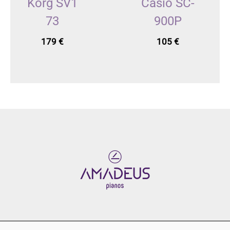
Korg SV1
Casio SC-
73
900P
179
€
105
€