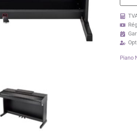
145
TVA
Rég
Gar
Opt
Piano 