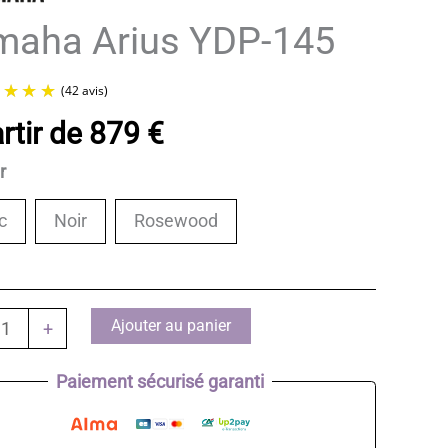
maha Arius YDP-145
rtir de
879
€
ur
(42 avis)
c
Noir
Rosewood
té
Ajouter au panier
+
a
Paiement sécurisé garanti