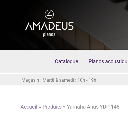
Aller
au
contenu
Catalogue
Pianos acoustiqu
Magasin : Mardi à samedi : 10h - 19h
Accueil
Produits
Yamaha Arius YDP-145