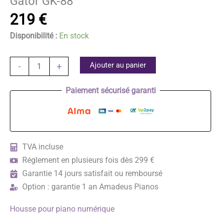
Gator GK-88
219
€
Disponibilité :
En stock
quantité
Ajouter au panier
-
+
de
Gator
Paiement sécurisé garanti
GK-
88
TVA incluse
Réglement en plusieurs fois dès 299 €
Garantie 14 jours satisfait ou remboursé
Option : garantie 1 an Amadeus Pianos
Housse pour piano numérique